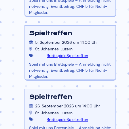
Spiel mit uns Brettspiele – Anmeldung nicht
notwendig. Eventbeitrag: CHF 5 für Nicht-
Mitglieder.
Spieltreffen
5. September 2026 um 14:00
Uhr
St. Johannes, Luzern
Brettspiele
Spieltreffen
Spiel mit uns Brettspiele – Anmeldung nicht
notwendig. Eventbeitrag: CHF 5 für Nicht-
Mitglieder.
Spieltreffen
26. September 2026 um 14:00
Uhr
St. Johannes, Luzern
Brettspiele
Spieltreffen
Spiel mit uns Brettspiele – Anmeldung nicht