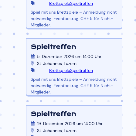
Brettspiele
Spieltreffen
Spiel mit uns Brettspiele – Anmeldung nicht
notwendig. Eventbeitrag: CHF 5 für Nicht-
Mitglieder.
Spieltreffen
5. Dezember 2026 um 14:00
Uhr
St. Johannes, Luzern
Brettspiele
Spieltreffen
Spiel mit uns Brettspiele – Anmeldung nicht
notwendig. Eventbeitrag: CHF 5 für Nicht-
Mitglieder.
Spieltreffen
19. Dezember 2026 um 14:00
Uhr
St. Johannes, Luzern