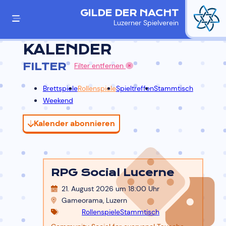
GILDE DER NACHT
Luzerner Spielverein
KALENDER
FILTER
Filter entfernen
Brettspiele
Rollenspiele
Spieltreffen
Stammtisch
Weekend
Kalender abonnieren
RPG Social Lucerne
21. August 2026 um 18:00
Uhr
Gameorama, Luzern
Rollenspiele
Stammtisch