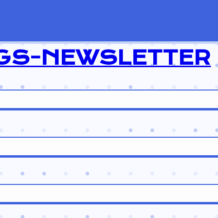
GS-NEWSLETTER