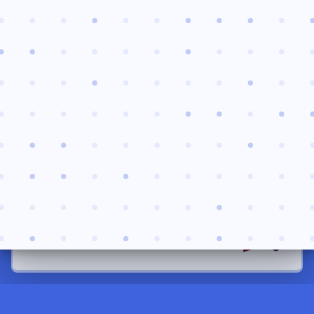
UNSER NETZWERK
GILDE DER NACHT
Luzerner Spielverein
LUZERNER SPIELTAGE
13. + 14. März 2027
LUZERNER ROLLENSPIELTAGE
22. + 23. August 2026